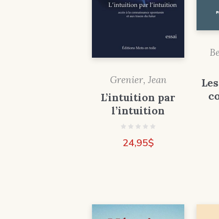
B
Grenier, Jean
Les
co
L’intuition par
l’intuition
24,95
$