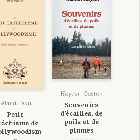
Hayeur, Gaëtan
Béland, Jean
Souvenirs
d’écailles, de
Petit
poils et de
téchisme de
plumes
ollywoodism
e