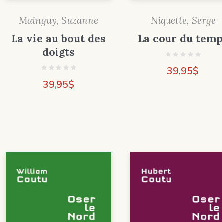
Mainguy, Suzanne
Niquette, Serge
La vie au bout des
La cour du tem
doigts
39,95
$
39,95
$