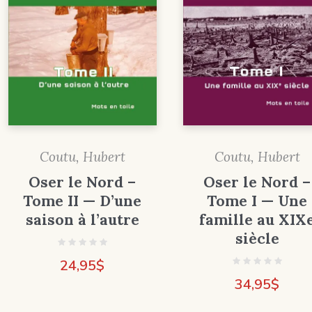
Coutu, Hubert
Coutu, Hubert
Oser le Nord –
Oser le Nord –
Tome II — D’une
Tome I — Une
saison à l’autre
famille au XIX
siècle
24,95
$
34,95
$