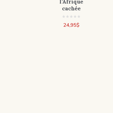
l’Afrique
cachée
24,95
$