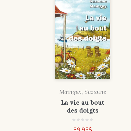
Mainguy, Suzanne
La vie au bout
des doigts
39,95
$