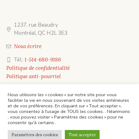
1237, rue Beaudry
Montréal, QC H2L 3E3
Nous écrire
Tél.:
1-514-680-9186
Politique de confidentialité
Politique anti-pourriel
Nous utilisons les « cookies » sur notre site pour vous
faciliter la vie en nous souvenant de vos visites antérieures
et de vos préférences. En cliquant sur « Tout accepter »,
vous consentez à l'usage de TOUS les cookies. . Néanmoins
, vous pouvez visiter « Paramètres des cookies » pour ne
ACCUEIL
CONTACTS
ÉVÈNEMENTS
consentir qu'à certains .
Politique de confidentialité
/ Éditions Mots en toile ©
Paramètres des cookies
Tout accepter
2023 / Tous droits réservés