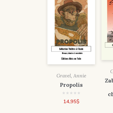
G
Gravel, Annie
Zab
Propolis
c
14,95
$