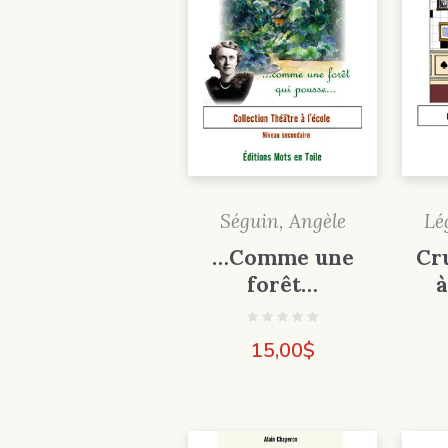
Lé
Séguin, Angèle
Cr
…Comme une
à
forêt…
15,00
$