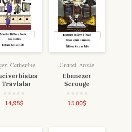
ger, Catherine
Gravel, Annie
uciverbistes
Ebenezer
 Travlalar
Scrooge
14,95
$
15,00
$