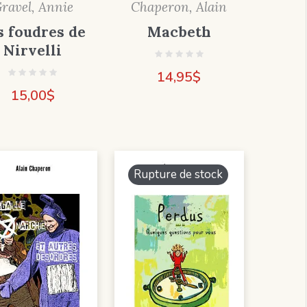
Chaperon, Alain
ravel, Annie
Macbeth
s foudres de
Nirvelli
14,95
$
15,00
$
Rupture de stock