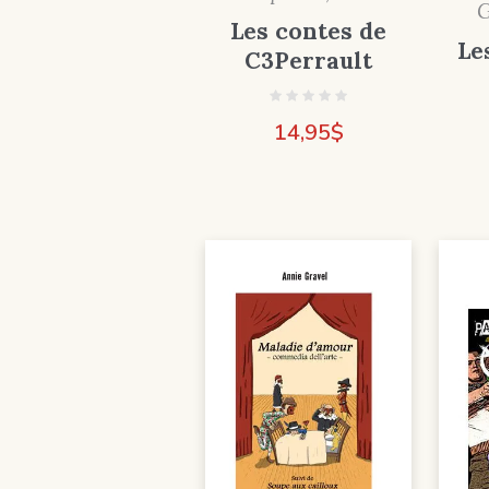
G
Les contes de
Le
C3Perrault
14,95
$