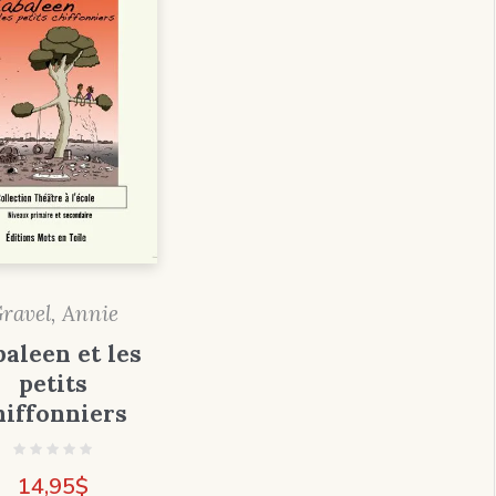
ravel, Annie
aleen et les
petits
hiffonniers
14,95
$