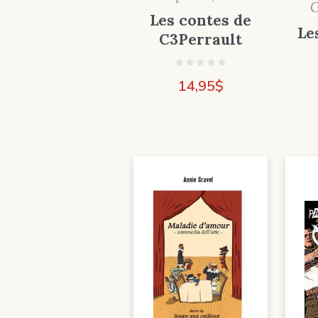
G
Les contes de
Le
C3Perrault
14,95
$