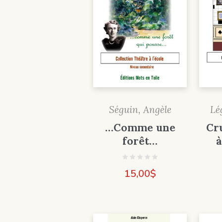
Lé
Séguin, Angèle
Cr
…Comme une
à
forêt…
15,00
$