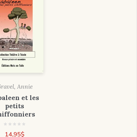
ravel, Annie
aleen et les
petits
hiffonniers
14,95
$