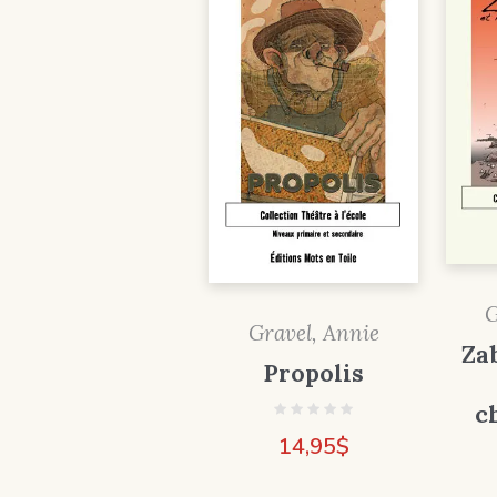
G
Gravel, Annie
Zab
Propolis
c
14,95
$