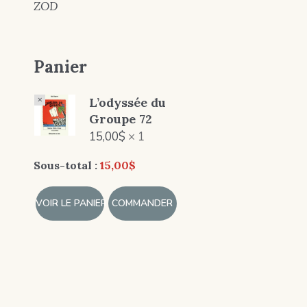
ZOD
Panier
×
L’odyssée du
Groupe 72
15,00
$
1 ×
Sous-total :
15,00
$
VOIR LE PANIER
COMMANDER