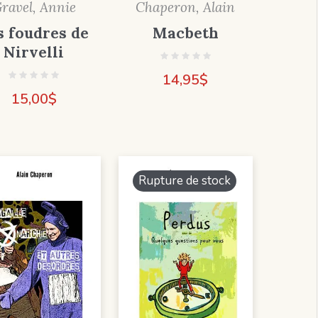
Chaperon, Alain
ravel, Annie
Macbeth
s foudres de
Nirvelli
14,95
$
15,00
$
Rupture de stock