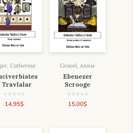
ger, Catherine
Gravel, Annie
uciverbistes
Ebenezer
 Travlalar
Scrooge
14,95
$
15,00
$