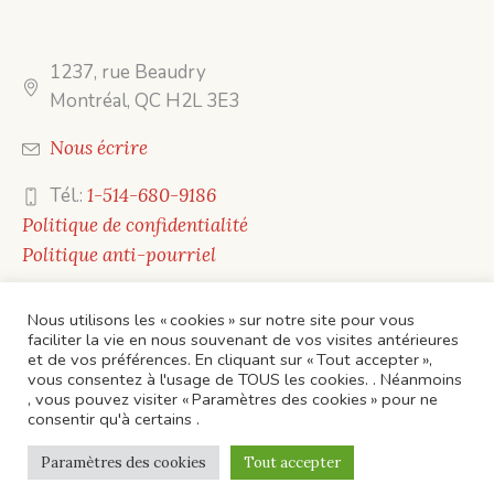
1237, rue Beaudry
Montréal, QC H2L 3E3
Nous écrire
Tél.:
1-514-680-9186
Politique de confidentialité
Politique anti-pourriel
Nous utilisons les « cookies » sur notre site pour vous
faciliter la vie en nous souvenant de vos visites antérieures
et de vos préférences. En cliquant sur « Tout accepter »,
vous consentez à l'usage de TOUS les cookies. . Néanmoins
, vous pouvez visiter « Paramètres des cookies » pour ne
ACCUEIL
CONTACTS
ÉVÈNEMENTS
consentir qu'à certains .
Politique de confidentialité
/ Éditions Mots en toile ©
Paramètres des cookies
Tout accepter
2023 / Tous droits réservés