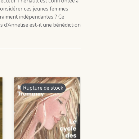
pecteur Thériault est confrontée à
 considérer ces jeunes femmes
vraiment indépendantes ? Ce
 d’Annelise est-il une bénédiction
Rupture de stock