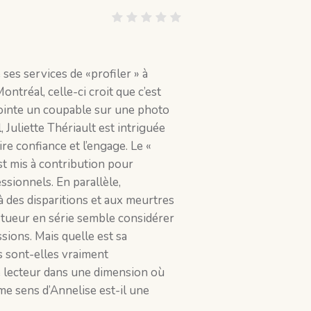
ses services de «profiler » à
ontréal, celle-ci croit que c’est
ointe un coupable sur une photo
 Juliette Thériault est intriguée
ire confiance et l’engage. Le «
st mis à contribution pour
sionnels. En parallèle,
à des disparitions et aux meurtres
 tueur en série semble considérer
ions. Mais quelle est sa
s sont-elles vraiment
 lecteur dans une dimension où
me sens d’Annelise est-il une