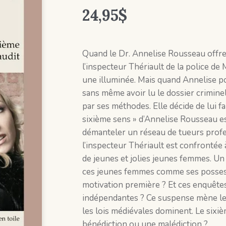
24,95
$
Quand le Dr. Annelise Rousseau offre 
l’inspecteur Thériault de la police de M
une illuminée. Mais quand Annelise p
sans même avoir lu le dossier criminel,
par ses méthodes. Elle décide de lui fa
sixième sens » d’Annelise Rousseau e
démanteler un réseau de tueurs profes
l’inspecteur Thériault est confrontée 
de jeunes et jolies jeunes femmes. Un
ces jeunes femmes comme ses possess
motivation première ? Et ces enquête
indépendantes ? Ce suspense mène le
les lois médiévales dominent. Le sixiè
bénédiction ou une malédiction ?