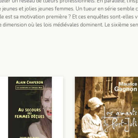
eler un réseau de tueurs professionnels. En parallèle, l’ins
de jeunes et jolies jeunes femmes. Un tueur en série semble
e est sa motivation première ? Et ces enquêtes sont-elles 
 dimension où les lois médiévales dominent. Le sixième sens