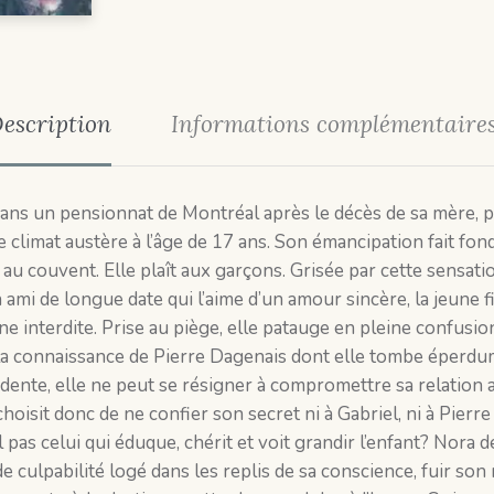
escription
Informations complémentaire
dans un pensionnat de Montréal après le décès de sa mère, pu
 ce climat austère à l’âge de 17 ans. Son émancipation fait fo
u couvent. Elle plaît aux garçons. Grisée par cette sensati
ami de longue date qui l’aime d’un amour sincère, la jeune fi
one interdite. Prise au piège, elle patauge en pleine confusion
it la connaissance de Pierre Dagenais dont elle tombe éper
idente, elle ne peut se résigner à compromettre sa relatio
choisit donc de ne confier son secret ni à Gabriel, ni à Pierr
l pas celui qui éduque, chérit et voit grandir l’enfant? Nora d
 culpabilité logé dans les replis de sa conscience, fuir son