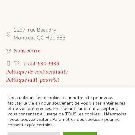
1237, rue Beaudry
Montréal, QC H2L 3E3
Nous écrire
Tél.:
1-514-680-9186
Politique de confidentialité
Politique anti-pourriel
Nous utilisons les « cookies » sur notre site pour vous
faciliter la vie en nous souvenant de vos visites antérieures
et de vos préférences. En cliquant sur « Tout accepter »,
vous consentez à l'usage de TOUS les cookies. . Néanmoins
, vous pouvez visiter « Paramètres des cookies » pour ne
ACCUEIL
CONTACTS
ÉVÈNEMENTS
consentir qu'à certains .
Politique de confidentialité
/ Éditions Mots en toile ©