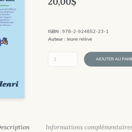
20,00
$
ISBN :
978-2-924852-23-1
Auteur :
Jeune relève
AJOUTER AU PANI
escription
Informations complémentaire