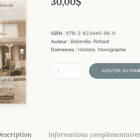
30,00
$
ISBN :
978-2-923445-96-0
Auteur :
Belleville, Richard
Domaines :
Histoire
,
Monographie
AJOUTER AU PANI
escription
Informations complémentaire