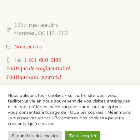
1237, rue Beaudry
Montréal, QC H2L 3E3
Nous écrire
Tél.:
1-514-680-9186
Politique de confidentialité
Politique anti-pourriel
Nous utilisons les « cookies » sur notre site pour vous
faciliter la vie en nous souvenant de vos visites antérieures
et de vos préférences. En cliquant sur « Tout accepter »,
vous consentez à l'usage de TOUS les cookies. . Néanmoins
, vous pouvez visiter « Paramètres des cookies » pour ne
ACCUEIL
CONTACTS
ÉVÈNEMENTS
consentir qu'à certains .
Politique de confidentialité
/ Éditions Mots en toile ©
Paramètres des cookies
Tout accepter
2023 / Tous droits réservés